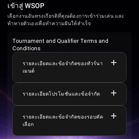
เข้าสู่ WSOP
เลือกงานอันทรงเกียรติที่คุณต้องการเข้าร่วมเล่น และ
ท้าทายตัวเองเพื่อทำความฝันให้สำเร็จ
Tournament and Qualifier Terms and
Conditions
รายละเอียดและข้อจำกัดของทัวร์นา
เมนต์
รายละเอียดโปรโมชั่นและข้อจำกัด
ผู้เล่นต้องมีอายุ 18+, 19+, 21+ หรือ 24+ ขึ้นอยู่
กับเขตอำนาจศาลของตน เพื่อเข้าร่วมในเกม
หรือโปรโมชั่น
เงินรางวัลรวม การรับประกัน โปรโมชั่น ทัวร์
รายละเอียดและข้อจำกัดของรอบคัด
WSOP Express ดำเนินการทุกวันตั้งแต่เวลา
นาเมนต์ เกม และคุณสมบัติของเกม อาจมีการ
เลือก
00:00:00 ถึง 23:59:59 (UTC -8).
เปลี่ยนแปลง ระงับ หรือยกเลิกได้ตลอดเวลา
หากเริ่มต้นรอบไพ่ก่อนเวลา 00:00 (UTC-
ข้อกำหนดและเงื่อนไขทั่วไป กฎของคาสิโน