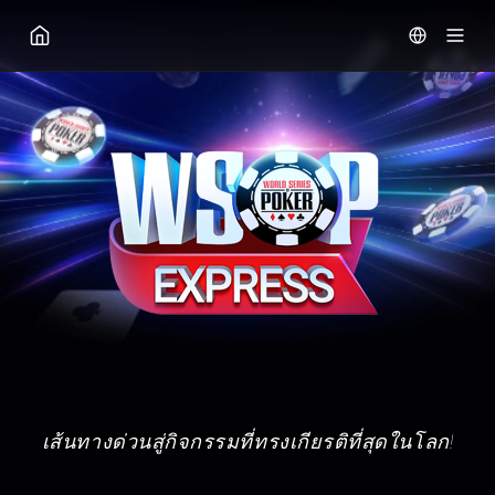
จีจีโป๊กเกอร์
เส้นทางด่วนสู่กิจกรรมที่ทรงเกียรติที่สุดในโลก!